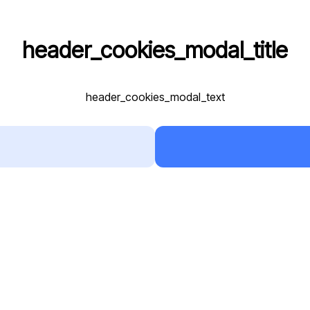
header_cookies_modal_title
header_cookies_modal_text
Přidat novou RZ
Registrační značka
Komentář