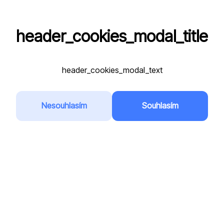
header_cookies_modal_title
VPA
header_cookies_modal_text
Registrační značka
*
Nesouhlasím
Souhlasím
Přidat do oblíbených
Země
*
Slovenská republika