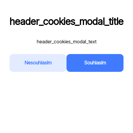
header_cookies_modal_title
VPA
header_cookies_modal_text
Registrační značka
*
Nesouhlasím
Souhlasím
Přidat do oblíbených
Země
*
Česká republika